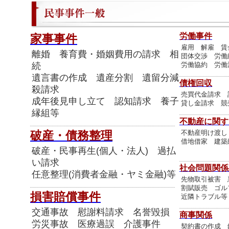
労働事件
家事事件
雇用 解雇 賃
離婚 養育費・婚姻費用の請求 相
団体交渉 労働
続
労働協約 労働
遺言書の作成 遺産分割 遺留分減
債権回収
殺請求
売買代金請求 
成年後見申し立て 認知請求 養子
貸し金請求 競
縁組等
不動産に関す
不動産明け渡し
破産・債務整理
借地借家 建築
破産・民事再生(個人・法人) 過払
い請求
社会問題関係
任意整理(消費者金融・ヤミ金融)等
先物取引被害 
割賦販売 ゴル
損害賠償事件
近隣トラブル等
交通事故 慰謝料請求 名誉毀損
商事関係
労災事故 医療過誤 介護事件
契約書の作成 