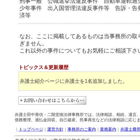
刑事一般 公職選挙法違反事件 自動車運転過
少年事件 出入国管理法違反事件等 告訴・告
済等
なお、ここに掲載してあるものは当事務所の取
ぎません。
これ以外の事件についてもお気軽にご相談下さ
トピックス＆更新履歴
弁護士紹介ページに弁護士を1名追加しました。
弁護士田中善信・二階堂慎法律事務所では、法律相談、相続、遺言
債務整理、過払金回収、自己破産、民事再生などの法律相談に応じ
｜
トップページ
｜
運営方針
｜
事務所のご案内
｜
業務案内
｜
弁護士費